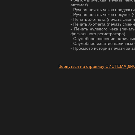
- Автоматическая печать чеко
автомат).
- Ручная печать чеков продаж (
- Ручная печать чеков покупок 
- Печать Z-отчета (печать смен
- Печать X-отчета (печать смен
- Печать нулевого чека (печат
фискального регистратора).
- Служебное внесение наличных
- Служебное изъятие наличных 
- Просмотр истории печати за 
Вернуться на страницу СИСТЕМА