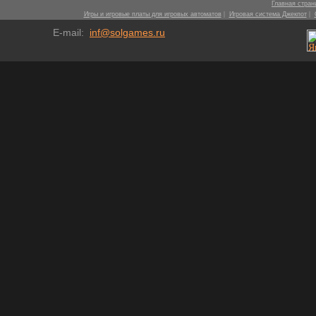
Главная стран
|
|
Игры и игровые платы для игровых автоматов
Игровая система Джекпот
E-mail:
inf@solgames.ru