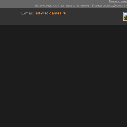
Главная стран
|
|
Игры и игровые платы для игровых автоматов
Игровая система Джекпот
E-mail:
inf@solgames.ru